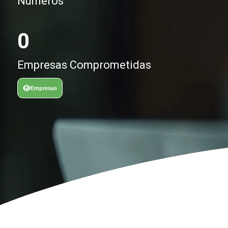
Números
0
0
Empresas Comprometidas
ent
Empresas