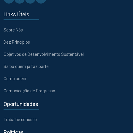
Linkedin - Pacto Global BR
Instagram - Pacto Global BR
Youtube - Pacto Global BR
X - Pacto Global BR
Links Úteis
Sobre Nós
Dez Princípios
Objetivos de Desenvolvimento Sustentável
Saiba quem já faz parte
Como aderir
Comunicação de Progresso
Oportunidades
Trabalhe conosco
Políticas