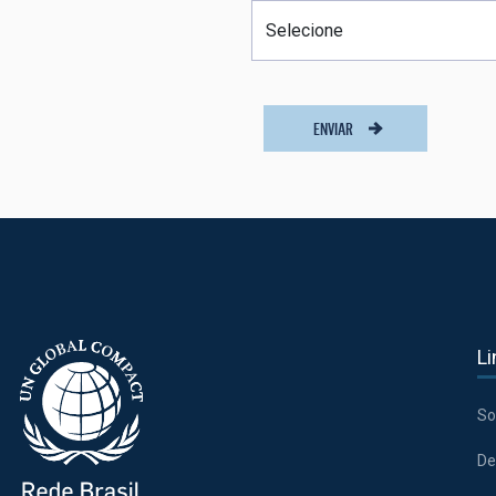
ENVIAR
Li
So
De