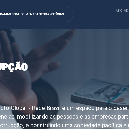
APOIAD
GRAMAS
CONHECIMENTO
AGENDA
NOTÍCIAS
UPÇÃO
cto Global - Rede Brasil é um espaço para o dese
iências, mobilizando as pessoas e as empresas par
orrupção, e construindo uma sociedade pacífica e 