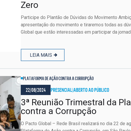
Zero
Participe do Plantão de Dúvidas do Movimento Ambi
apresentação do movimento e tiraremos todas as d
Global que estão interessadas em participar da jornada
LEIA MAIS
PLATAFORMA DE AÇÃO CONTRA A CORRUPÇÃO
22/08/2024
PRESENCIAL
|
ABERTO AO PÚBLICO
3ª Reunião Trimestral da P
contra a Corrupção
O Pacto Global – Rede Brasil realizará no dia 22 de a
Plataforma de Ação contra a Corrupção, em São Paul