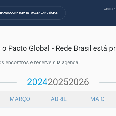
APOIAD
GRAMAS
CONHECIMENTO
AGENDA
NOTÍCIAS
e o Pacto Global - Rede Brasil está 
s encontros e reserve sua agenda!
2024
2025
2026
MARÇO
ABRIL
MAIO