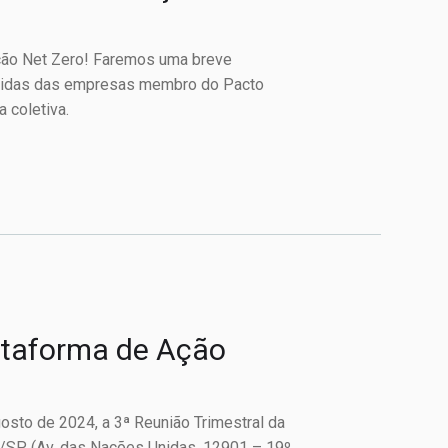
ção Net Zero! Faremos uma breve
úvidas das empresas membro do Pacto
 coletiva.
lataforma de Ação
gosto de 2024, a 3ª Reunião Trimestral da
o/SP (Av. das Nações Unidas, 12901 – 19º