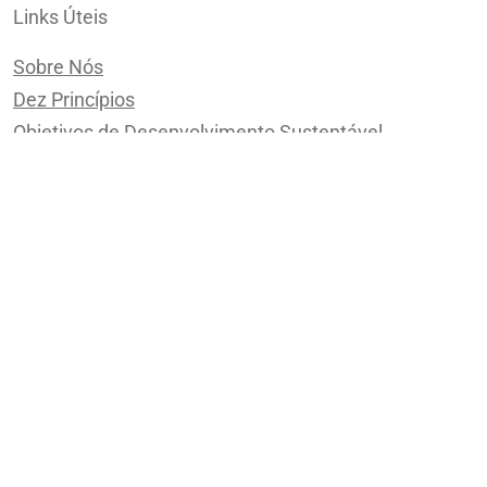
Links Úteis
Sobre Nós
Dez Princípios
Objetivos de Desenvolvimento Sustentável
Saiba quem já faz parte
Como aderir
Comunicação de Progresso
Oportunidades
Trabalhe conosco
Políticas
Política de Cookies
Política de Privacidade | Landing Pages e E-mails
Política de Privacidade | Chatbot