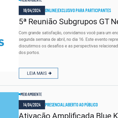
16/04/2024
ONLINE
|
EXCLUSIVO PARA PARTICIPANTES
5ª Reunião Subgrupos GT N
Com grande satisfação, convidamos você para um enco
segunda semana de abril, no dia 16. Este evento repr
discutirmos os desafios e as perspectivas relacionad
dos portos.
LEIA MAIS
MEIO AMBIENTE
14/04/2024
PRESENCIAL
|
ABERTO AO PÚBLICO
Ativação Amplificada Blue 