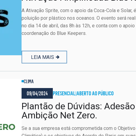
A Ativação Sprite, com o apoio da Coca-Cola e Solar, é
poluição por plástico nos oceanos. O evento será real
no dia 14 de abril, das 8h às 12h, e conta com o apoio
coordenação do Blue Keepers.
LEIA MAIS
CLIMA
09/04/2024
PRESENCIAL
|
ABERTO AO PÚBLICO
Plantão de Dúvidas: Adesã
Ambição Net Zero.
Se a sua empresa está comprometida com o Objetivo
Climática) e os objetivos do Acordo de Paris em sua