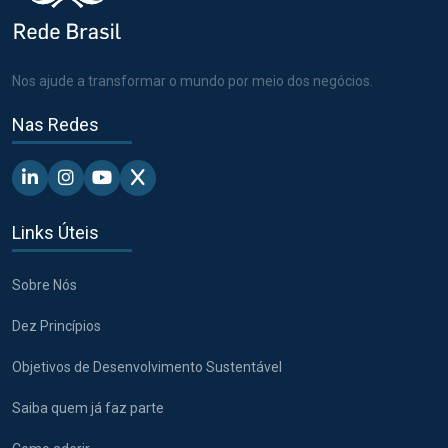
Nos ajude a transformar o mundo por meio dos negócios.
Nas Redes
Linkedin - Pacto Global BR
Instagram - Pacto Global BR
Youtube - Pacto Global BR
X - Pacto Global BR
Links Úteis
Sobre Nós
Dez Princípios
Objetivos de Desenvolvimento Sustentável
Saiba quem já faz parte