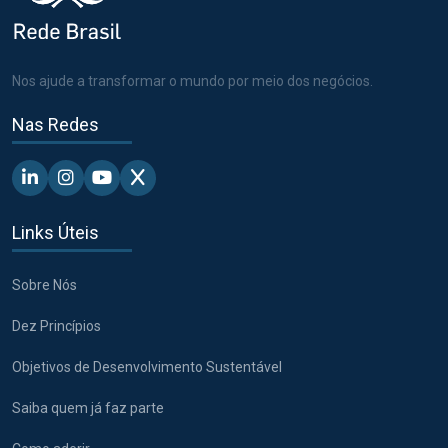
Nos ajude a transformar o mundo por meio dos negócios.
Nas Redes
Linkedin - Pacto Global BR
Instagram - Pacto Global BR
Youtube - Pacto Global BR
X - Pacto Global BR
Links Úteis
Sobre Nós
Dez Princípios
Objetivos de Desenvolvimento Sustentável
Saiba quem já faz parte