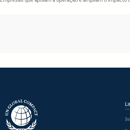
Li
So