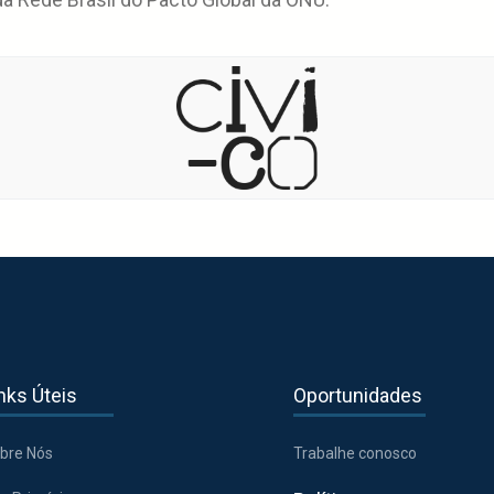
nks Úteis
Oportunidades
bre Nós
Trabalhe conosco