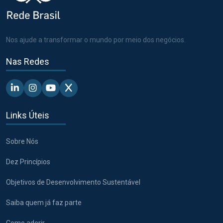
Nos ajude a transformar o mundo por meio dos negócios.
Nas Redes
Linkedin - Pacto Global BR
Instagram - Pacto Global BR
Youtube - Pacto Global BR
X - Pacto Global BR
Links Úteis
Sobre Nós
Dez Princípios
Objetivos de Desenvolvimento Sustentável
Saiba quem já faz parte
Como aderir