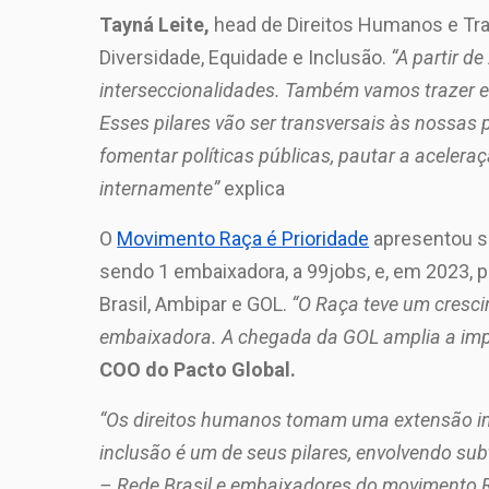
Tayná Leite,
head de Direitos Humanos e Trab
Diversidade, Equidade e Inclusão.
“A partir d
interseccionalidades. Também vamos trazer es
Esses pilares vão ser transversais às nossas
fomentar políticas públicas, pautar a aceler
internamente”
explica
O
Movimento Raça é Prioridade
apresentou s
sendo 1 embaixadora, a 99jobs, e, em 2023,
Brasil, Ambipar e GOL.
“O Raça teve um cresc
embaixadora. A chegada da GOL amplia a im
COO do Pacto Global.
“Os direitos humanos tomam uma extensão imen
inclusão é um de seus pilares, envolvendo su
– Rede Brasil e embaixadores do movimento R