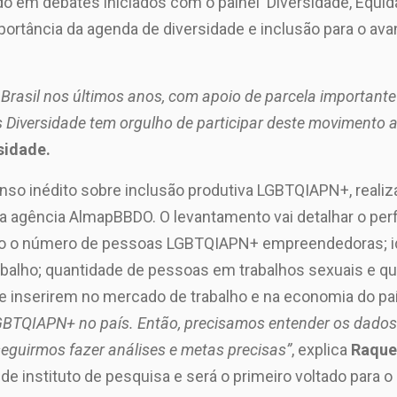
o em debates iniciados com o painel ‘Diversidade, Equi
importância da agenda de diversidade e inclusão para o a
o Brasil nos últimos anos, com apoio de parcela importan
 Diversidade tem orgulho de participar deste movimento a
rsidade.
enso inédito sobre inclusão produtiva LGBTQIAPN+, realiz
a agência AlmapBBDO. O levantamento vai detalhar o pe
o o número de pessoas LGBTQIAPN+ empreendedoras; id
abalho; quantidade de pessoas em trabalhos sexuais e qua
inserirem no mercado de trabalho e na economia do pa
 LGBTQIAPN+ no país. Então, precisamos entender os dados
uirmos fazer análises e metas precisas”
, explica
Raquel
 instituto de pesquisa e será o primeiro voltado para o 