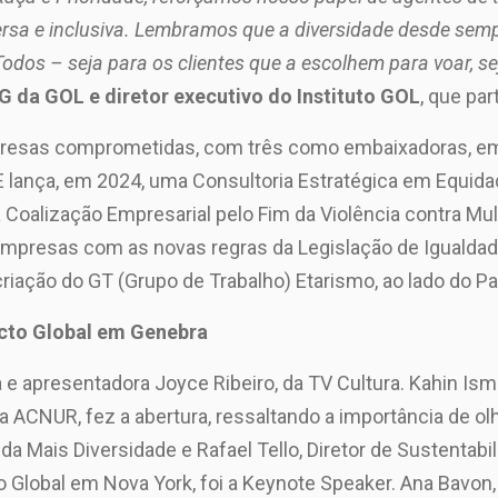
rsa e inclusiva. Lembramos que a diversidade desde sem
odos – seja para os clientes que a escolhem para voar, s
G da GOL e diretor executivo do Instituto GOL
, que pa
presas comprometidas, com três como embaixadoras, em
lança, em 2024, uma Consultoria Estratégica em Equida
a Coalização Empresarial pelo Fim da Violência contra M
empresas com as novas regras da Legislação de Igualdade 
iação do GT (Grupo de Trabalho) Etarismo, ao lado do P
cto Global em Genebra
a e apresentadora Joyce Ribeiro, da TV Cultura. Kahin Ism
da ACNUR, fez a abertura, ressaltando a importância de ol
da Mais Diversidade e Rafael Tello, Diretor de Sustentab
 Global em Nova York, foi a Keynote Speaker. Ana Bavo