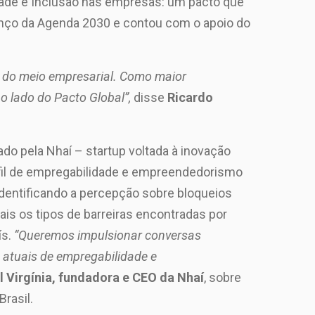
dade e Inclusão nas empresas: um pacto que
vanço da Agenda 2030 e contou com o apoio do
te do meio empresarial. Como maior
o lado do Pacto Global”,
disse
Ricardo
ado pela Nhaí – startup voltada à inovação
rfil de empregabilidade e empreendedorismo
entificando a percepção sobre bloqueios
is os tipos de barreiras encontradas por
ís.
“Queremos impulsionar conversas
 atuais de empregabilidade e
 Virgínia, fundadora e CEO da Nhaí
, sobre
Brasil.