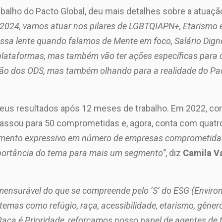
alho do Pacto Global, deu mais detalhes sobre a atuaçã
e 2024, vamos atuar nos pilares de LGBTQIAPN+, Etarismo 
sa lente quando falamos de Mente em foco, Salário Digno
 plataformas, mas também vão ter ações específicas para 
ação dos ODS, mas também olhando para a realidade do Pa
eus resultados após 12 meses de trabalho. Em 2022, c
 passou para 50 comprometidas e, agora, conta com quat
imento expressivo em número de empresas comprometidas
portância do tema para mais um segmento”
, diz
Camila Va
surável do que se compreende pelo ‘S’ do ESG (Environme
btemas como refúgio, raça, acessibilidade, etarismo, gêne
aça é Prioridade, reforçamos nosso papel de agentes de