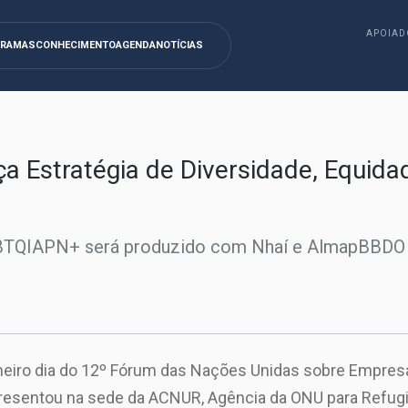
APOIAD
GRAMAS
CONHECIMENTO
AGENDA
NOTÍCIAS
ça Estratégia de Diversidade, Equida
 LGBTQIAPN+ será produzido com Nhaí e AlmapBBD
meiro dia do 12º Fórum das Nações Unidas sobre Empres
apresentou na sede da ACNUR, Agência da ONU para Refugia