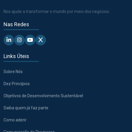
Nos ajude a transformar o mundo por meio dos negócios.
Nas Redes
Linkedin - Pacto Global BR
Instagram - Pacto Global BR
Youtube - Pacto Global BR
X - Pacto Global BR
Links Úteis
Sobre Nós
Dez Princípios
Objetivos de Desenvolvimento Sustentável
Saiba quem já faz parte
Como aderir
Comunicação de Progresso