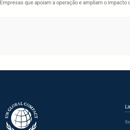
Empresas que apoiam a operação e ampliam o impacto da
Li
So