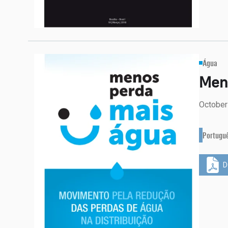
Água
Men
October
Portugu
D