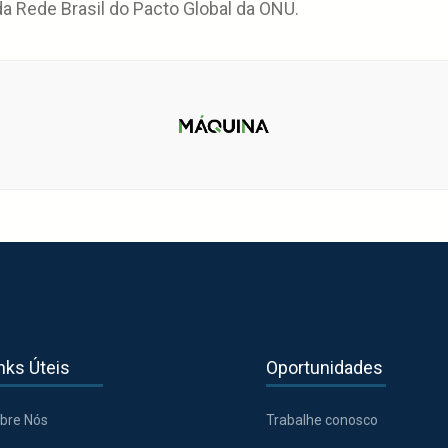
 Rede Brasil do Pacto Global da ONU.
nks Úteis
Oportunidades
bre Nós
Trabalhe conosco