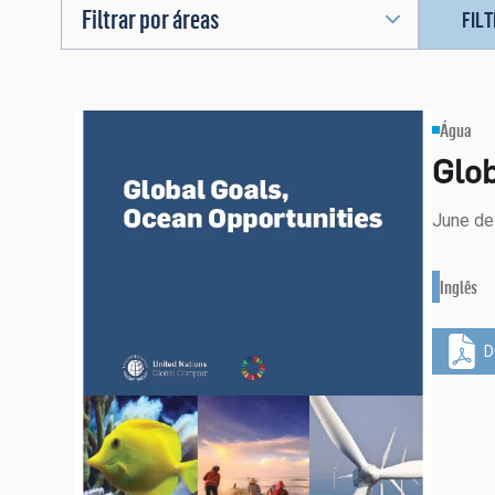
Filtrar por áreas
FIL
Água
Glob
June de
Inglês
D