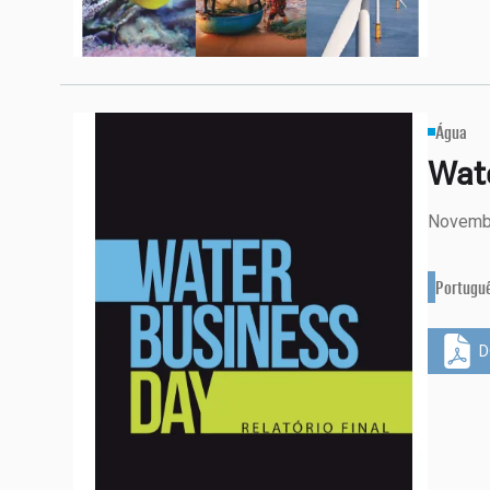
Água
Wate
Novemb
Portugu
D