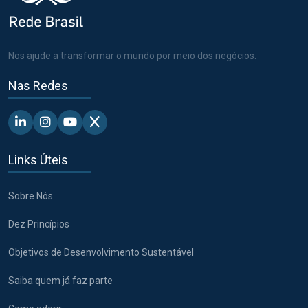
Nos ajude a transformar o mundo por meio dos negócios.
Nas Redes
Linkedin - Pacto Global BR
Instagram - Pacto Global BR
Youtube - Pacto Global BR
X - Pacto Global BR
Links Úteis
Sobre Nós
Dez Princípios
Objetivos de Desenvolvimento Sustentável
Saiba quem já faz parte