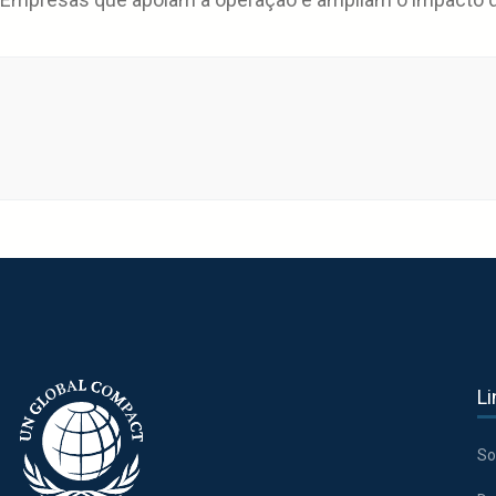
Li
So