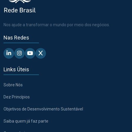
Nos ajude a transformar o mundo por meio dos negócios.
Nas Redes
Linkedin - Pacto Global BR
Instagram - Pacto Global BR
Youtube - Pacto Global BR
X - Pacto Global BR
Links Úteis
Sobre Nós
Dez Princípios
Objetivos de Desenvolvimento Sustentável
Saiba quem já faz parte