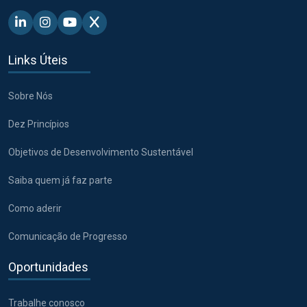
Linkedin - Pacto Global BR
Instagram - Pacto Global BR
Youtube - Pacto Global BR
X - Pacto Global BR
Links Úteis
Sobre Nós
Dez Princípios
Objetivos de Desenvolvimento Sustentável
Saiba quem já faz parte
Como aderir
Comunicação de Progresso
Oportunidades
Trabalhe conosco