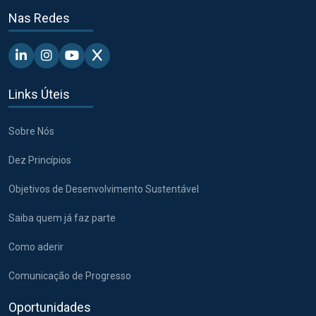
Nas Redes
Linkedin - Pacto Global BR
Instagram - Pacto Global BR
Youtube - Pacto Global BR
X - Pacto Global BR
Links Úteis
Sobre Nós
Dez Princípios
Objetivos de Desenvolvimento Sustentável
Saiba quem já faz parte
Como aderir
Comunicação de Progresso
Oportunidades