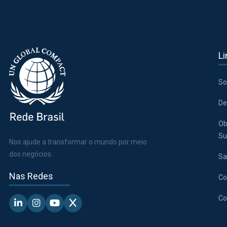
Li
So
De
Ob
Su
Nos ajude a transformar o mundo por meio
dos negócios.
Sa
Nas Redes
Co
Co
Linkedin - Pacto Global BR
Instagram - Pacto Global BR
Youtube - Pacto Global BR
X - Pacto Global BR