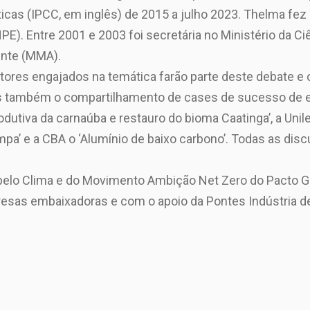
cas (IPCC, em inglês) de 2015 a julho 2023. Thelma fez 
NPE). Entre 2001 e 2003 foi secretária no Ministério da C
ente (MMA).
ores engajados na temática farão parte deste debate e 
os também o compartilhamento de cases de sucesso de e
dutiva da carnaúba e restauro do bioma Caatinga’, a Unil
impa’ e a CBA o ‘Alumínio de baixo carbono’. Todas as di
 pelo Clima e do Movimento Ambição Net Zero do Pacto Glo
sas embaixadoras e com o apoio da Pontes Indústria de