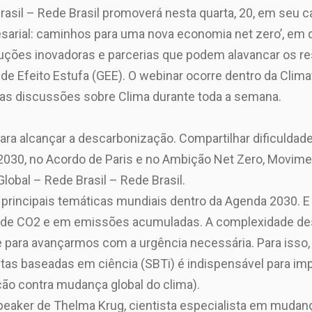
sil – Rede Brasil promoverá nesta quarta, 20, em seu can
sarial: caminhos para uma nova economia net zero’, em
uções inovadoras e parcerias que podem alavancar os re
de Efeito Estufa (GEE). O webinar ocorre dentro da Clim
sas discussões sobre Clima durante toda a semana.
a alcançar a descarbonização. Compartilhar dificuldade
030, no Acordo de Paris e no Ambição Net Zero, Movime
lobal – Rede Brasil – Rede Brasil.
principais temáticas mundiais dentro da Agenda 2030. 
as de CO2 e em emissões acumuladas. A complexidade des
e para avançarmos com a urgência necessária. Para isso
s baseadas em ciência (SBTi) é indispensável para impa
ção contra mudança global do clima).
eaker de Thelma Krug, cientista especialista em mudança