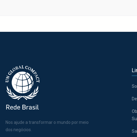
Li
So
De
Ob
Su
Nos ajude a transformar o mundo por meio
dos negócios.
Sa