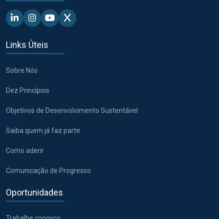
Linkedin - Pacto Global BR
Instagram - Pacto Global BR
Youtube - Pacto Global BR
X - Pacto Global BR
Links Úteis
Sobre Nós
Dez Princípios
Objetivos de Desenvolvimento Sustentável
Saiba quem já faz parte
Como aderir
Comunicação de Progresso
Oportunidades
Trabalhe conosco