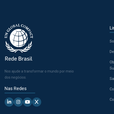
Li
So
De
Ob
Su
Nos ajude a transformar o mundo por meio
dos negócios.
Sa
Nas Redes
Co
Co
Linkedin - Pacto Global BR
Instagram - Pacto Global BR
Youtube - Pacto Global BR
X - Pacto Global BR