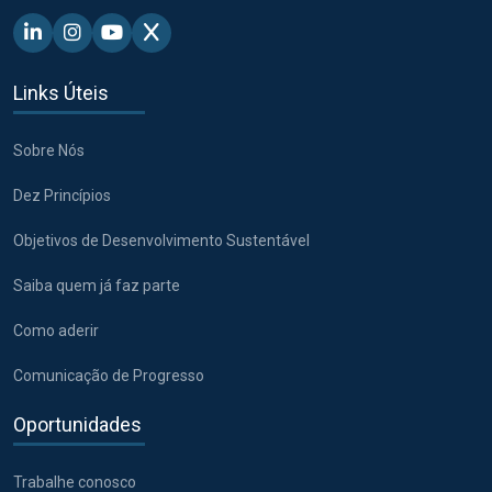
Linkedin - Pacto Global BR
Instagram - Pacto Global BR
Youtube - Pacto Global BR
X - Pacto Global BR
Links Úteis
Sobre Nós
Dez Princípios
Objetivos de Desenvolvimento Sustentável
Saiba quem já faz parte
Como aderir
Comunicação de Progresso
Oportunidades
Trabalhe conosco