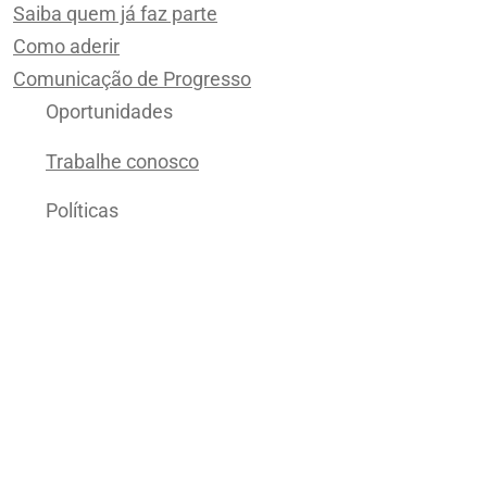
Saiba quem já faz parte
Como aderir
Comunicação de Progresso
Oportunidades
Trabalhe conosco
Políticas
Política de Cookies
Política de Privacidade | Landing Pages e E-mails
Política de Privacidade | Chatbot
Fale conosco
Contato
Sala de Imprensa