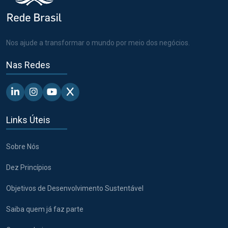
Nos ajude a transformar o mundo por meio dos negócios.
Nas Redes
Linkedin - Pacto Global BR
Instagram - Pacto Global BR
Youtube - Pacto Global BR
X - Pacto Global BR
Links Úteis
Sobre Nós
Dez Princípios
Objetivos de Desenvolvimento Sustentável
Saiba quem já faz parte