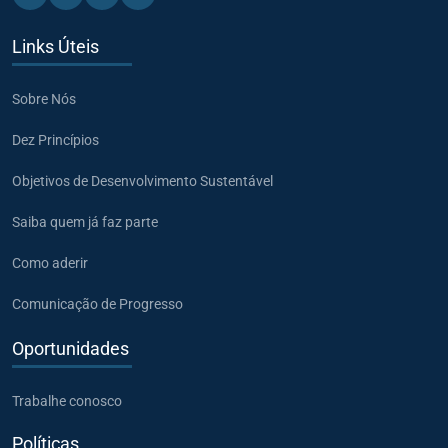
Linkedin - Pacto Global BR
Instagram - Pacto Global BR
Youtube - Pacto Global BR
X - Pacto Global BR
Links Úteis
Sobre Nós
Dez Princípios
Objetivos de Desenvolvimento Sustentável
Saiba quem já faz parte
Como aderir
Comunicação de Progresso
Oportunidades
Trabalhe conosco
Políticas