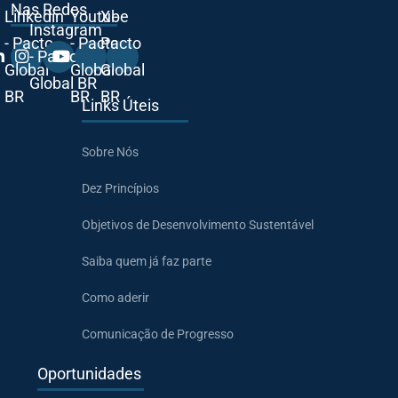
Nas Redes
Linkedin
Youtube
X -
Instagram
- Pacto
- Pacto
Pacto
- Pacto
Global
Global
Global
Global BR
BR
BR
BR
Links Úteis
Sobre Nós
Dez Princípios
Objetivos de Desenvolvimento Sustentável
Saiba quem já faz parte
Como aderir
Comunicação de Progresso
Oportunidades