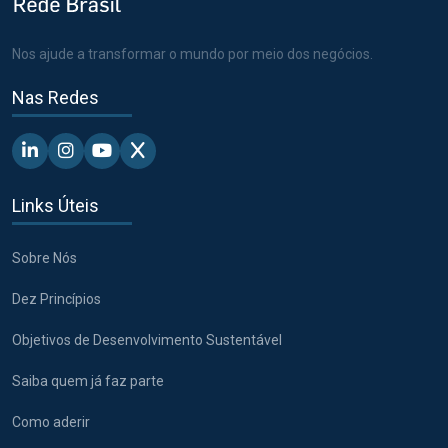
Nos ajude a transformar o mundo por meio dos negócios.
Nas Redes
Linkedin - Pacto Global BR
Instagram - Pacto Global BR
Youtube - Pacto Global BR
X - Pacto Global BR
Links Úteis
Sobre Nós
Dez Princípios
Objetivos de Desenvolvimento Sustentável
Saiba quem já faz parte
Como aderir