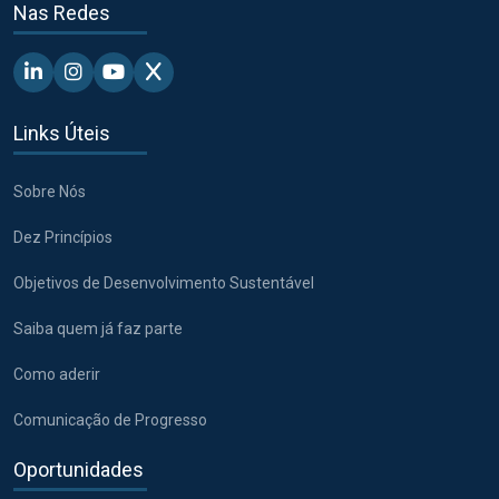
Nas Redes
Linkedin - Pacto Global BR
Instagram - Pacto Global BR
Youtube - Pacto Global BR
X - Pacto Global BR
Links Úteis
Sobre Nós
Dez Princípios
Objetivos de Desenvolvimento Sustentável
Saiba quem já faz parte
Como aderir
Comunicação de Progresso
Oportunidades