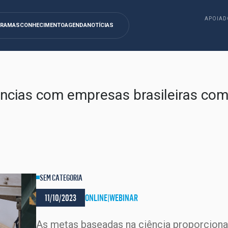
APOIAD
GRAMAS
CONHECIMENTO
AGENDA
NOTÍCIAS
ências com empresas brasileiras co
SEM CATEGORIA
11/10/2023
ONLINE
|
WEBINAR
As metas baseadas na ciência proporcio