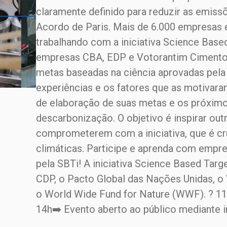
claramente definido para reduzir as emiss
Acordo de Paris. Mais de 6.000 empresas
trabalhando com a iniciativa Science Based
empresas CBA, EDP e Votorantim Cimentos
metas baseadas na ciência aprovadas pela
experiências e os fatores que as motivaram
de elaboração de suas metas e os próxim
descarbonização. O objetivo é inspirar out
comprometerem com a iniciativa, que é c
climáticas. Participe e aprenda com empr
pela SBTi! A iniciativa Science Based Tar
CDP, o Pacto Global das Nações Unidas, o 
o World Wide Fund for Nature (WWF). ? 11 
14h➡️ Evento aberto ao público mediante i