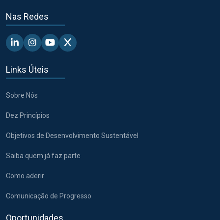
Nas Redes
Linkedin - Pacto Global BR
Instagram - Pacto Global BR
Youtube - Pacto Global BR
X - Pacto Global BR
Links Úteis
Sobre Nós
Dez Princípios
Objetivos de Desenvolvimento Sustentável
Saiba quem já faz parte
Como aderir
Comunicação de Progresso
Oportunidades