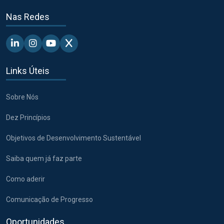
Nas Redes
Linkedin - Pacto Global BR
Instagram - Pacto Global BR
Youtube - Pacto Global BR
X - Pacto Global BR
Links Úteis
Sobre Nós
Dez Princípios
Objetivos de Desenvolvimento Sustentável
Saiba quem já faz parte
Como aderir
Comunicação de Progresso
Oportunidades