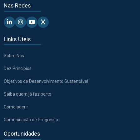
Nas Redes
Linkedin - Pacto Global BR
Instagram - Pacto Global BR
Youtube - Pacto Global BR
X - Pacto Global BR
Links Úteis
Sobre Nós
Dez Princípios
Objetivos de Desenvolvimento Sustentável
Saiba quem já faz parte
Como aderir
Comunicação de Progresso
Oportunidades