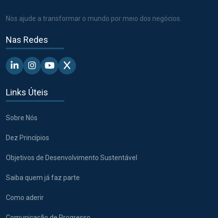
Nos ajude a transformar o mundo por meio dos negócios.
Nas Redes
Linkedin - Pacto Global BR
Instagram - Pacto Global BR
Youtube - Pacto Global BR
X - Pacto Global BR
Links Úteis
Sobre Nós
Dez Princípios
Objetivos de Desenvolvimento Sustentável
Saiba quem já faz parte
Como aderir
Comunicação de Progresso