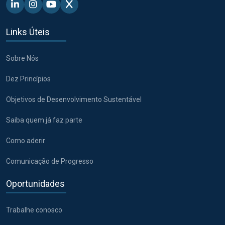
Linkedin - Pacto Global BR
Instagram - Pacto Global BR
Youtube - Pacto Global BR
X - Pacto Global BR
Links Úteis
Sobre Nós
Dez Princípios
Objetivos de Desenvolvimento Sustentável
Saiba quem já faz parte
Como aderir
Comunicação de Progresso
Oportunidades
Trabalhe conosco