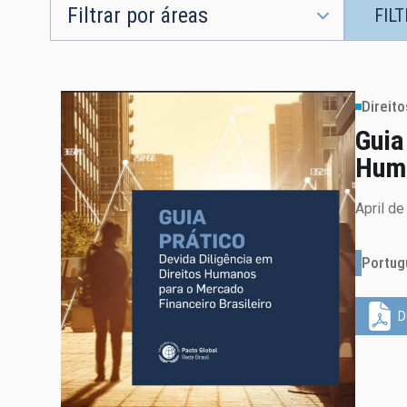
Filtrar por áreas
FIL
Direit
Guia
Huma
April d
Portug
D