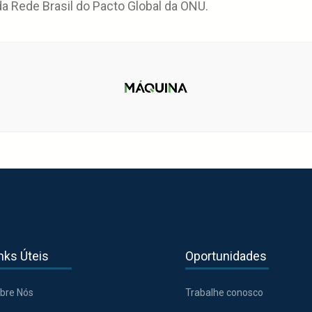
 Rede Brasil do Pacto Global da ONU.
nks Úteis
Oportunidades
bre Nós
Trabalhe conosco