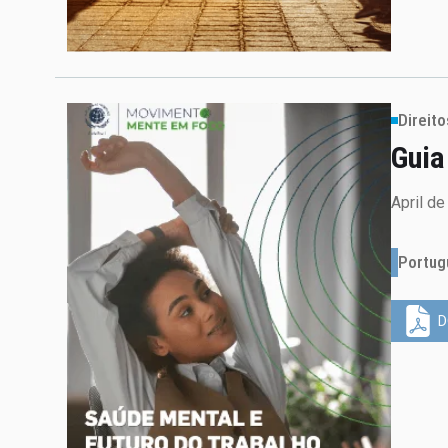
Direit
Guia
April d
Portug
D