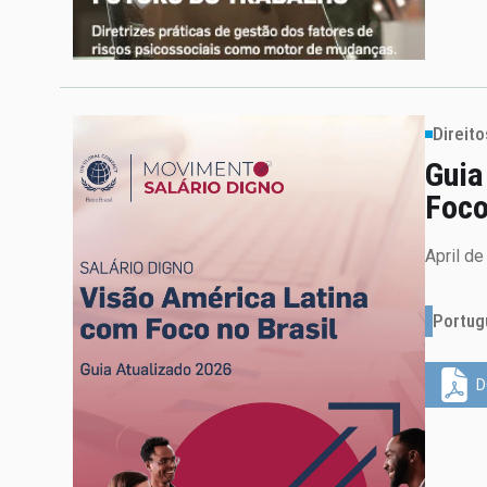
Direit
Guia
Foco
April d
Portug
D