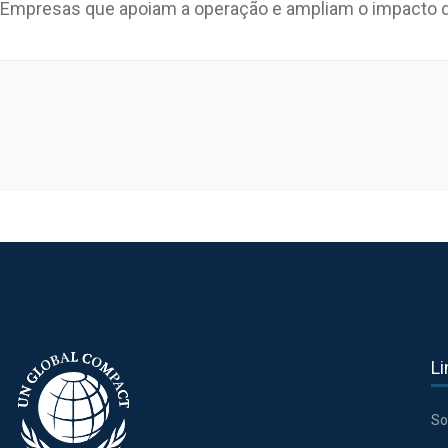
Empresas que apoiam a operação e ampliam o impacto da
Li
So