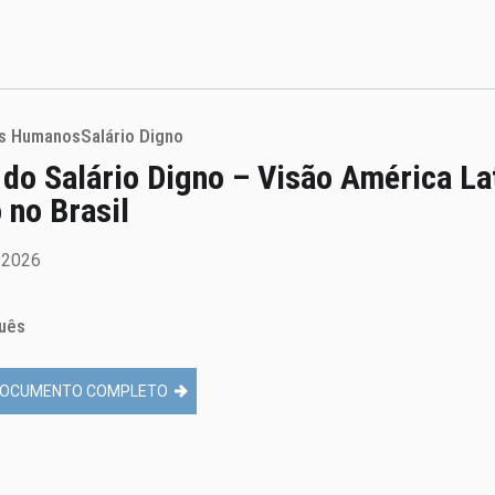
os Humanos
Salário Digno
 do Salário Digno – Visão América L
 no Brasil
e 2026
uês
OCUMENTO COMPLETO